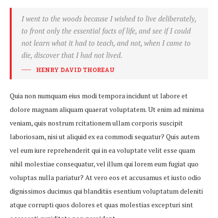
I went to the woods because I wished to live deliberately,
to front only the essential facts of life, and see if I could
not learn what it had to teach, and not, when I came to
die, discover that I had not lived.
HENRY DAVID THOREAU
Quia non numquam eius modi tempora incidunt ut labore et
dolore magnam aliquam quaerat voluptatem. Ut enim ad minima
veniam, quis nostrum rcitationem ullam corporis suscipit
laboriosam, nisi ut aliquid ex ea commodi sequatur? Quis autem
vel eum iure reprehenderit qui in ea voluptate velit esse quam
nihil molestiae consequatur, vel illum qui lorem eum fugiat quo
voluptas nulla pariatur? At vero eos et accusamus et iusto odio
dignissimos ducimus qui blanditiis esentium voluptatum deleniti
atque corrupti quos dolores et quas molestias excepturi sint