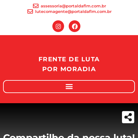
assessoria@portaldaflm.com.br
lutecomagente@portaldaflm.com.br
FRENTE DE LUTA
POR MORADIA
Compartilhe da nossa luta!