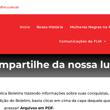
flm.com.br
Início
Nossa História
Mulheres Negras na 
Comunicações da FLM
mpartilhe da nossa lu
ca Boletins trazendo informações sobre suas conquistas, 
dição do Boletim, basta clicar em cima da capa daquele qu
acessar!
Arquivos em PDF.