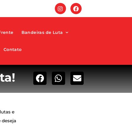
Frente
Bandeiras de Luta
Contato
ta!
lutas e
e deseja