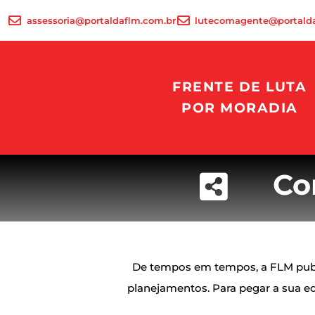
assessoria@portaldaflm.com.br
lutecomagente@portalda
FRENTE DE LUTA
POR MORADIA
Co
De tempos em tempos, a FLM publi
planejamentos. Para pegar a sua e